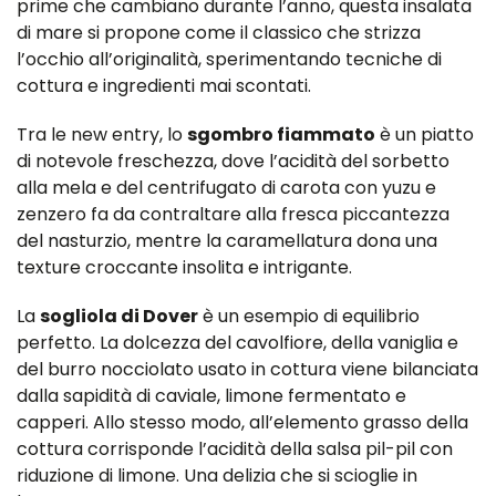
prime che cambiano durante l’anno, questa insalata
di mare si propone come il classico che strizza
l’occhio all’originalità, sperimentando tecniche di
cottura e ingredienti mai scontati.
Tra le new entry, lo
sgombro fiammato
è un piatto
di notevole freschezza, dove l’acidità del sorbetto
alla mela e del centrifugato di carota con yuzu e
zenzero fa da contraltare alla fresca piccantezza
del nasturzio, mentre la caramellatura dona una
texture croccante insolita e intrigante.
La
sogliola di Dover
è un esempio di equilibrio
perfetto. La dolcezza del cavolfiore, della vaniglia e
del burro nocciolato usato in cottura viene bilanciata
dalla sapidità di caviale, limone fermentato e
capperi. Allo stesso modo, all’elemento grasso della
cottura corrisponde l’acidità della salsa pil-pil con
riduzione di limone. Una delizia che si scioglie in