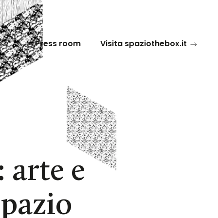
Press room
Visita spaziothebox.it
 arte e
Spazio