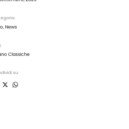
egoria:
to
,
News
:
ano Classiche
dividi su: