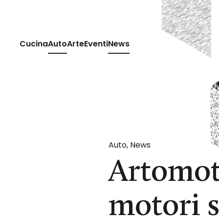
Passa al contenuto principale
Cucina
Auto
Arte
Eventi
News
Auto
,
News
Artomoti
motori s