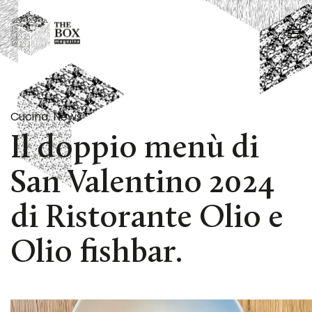
Passa al contenuto principale
Cucina
,
News
Il doppio menù di
San Valentino 2024
di Ristorante Olio e
Olio fishbar.