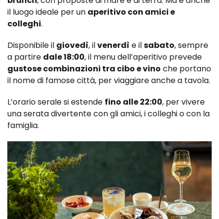
brunch
, con proposte di mare e di terra. Ma è anche
il luogo ideale per un
aperitivo con amici e
colleghi
.
Disponibile il
giovedì
, il
venerdì
e il
sabato
, sempre
a partire
dale 18:00
, il menu dell’aperitivo prevede
gustose combinazioni tra cibo e vino
che portano
il nome di famose città, per viaggiare anche a tavola.
L’orario serale si estende
fino alle 22:00
, per vivere
una serata divertente con gli amici, i colleghi o con la
famiglia.