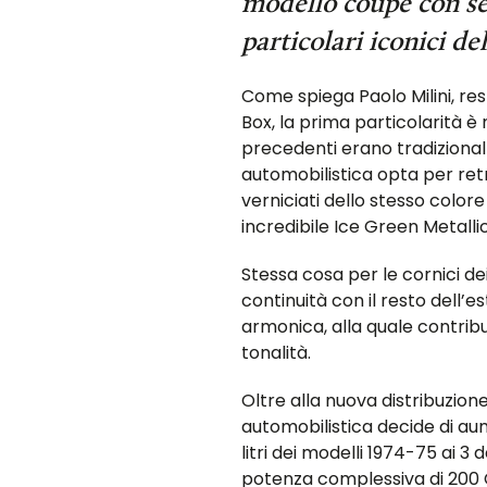
modello coupé con se
particolari iconici d
Come spiega Paolo Milini, re
Box, la prima particolarità è n
precedenti erano tradizional
automobilistica opta per retr
verniciati dello stesso colore
incredibile Ice Green Metallic
Stessa cosa per le cornici dei
continuità con il resto dell’
armonica, alla quale contribu
tonalità.
Oltre alla nuova distribuzion
automobilistica decide di au
litri dei modelli 1974-75 ai 3 
potenza complessiva di 200 