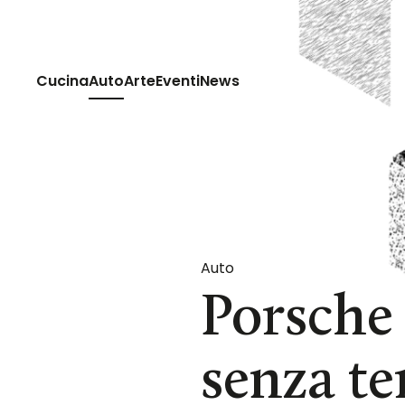
Passa al contenuto principale
Cucina
Auto
Arte
Eventi
News
Auto
Porsche 
senza t