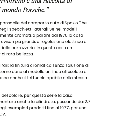
rvofreno è una raccolta di
el mondo Porsche.”
sponsabile del comparto auto di Spazio The
egli specchietti laterali. Se nei modelli
mente cromati, a partire dal 1976 la casa
ovisori più grandi, a regolazione elettrica e
 della carrozzeria. In questo caso un
 di rara bellezza.
 fari; la finitura cromatica senza soluzione di
esterno dona al modello un linea affusolata e
isce anche il tettuccio apribile della stessa
e del colore, per questa serie la casa
mentare anche la cilindrata, passando dai 2,7
degli esemplari prodotti fino al 1977, per una
CV.