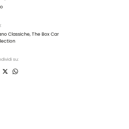
to
:
ano Classiche
,
The Box Car
lection
dividi su: