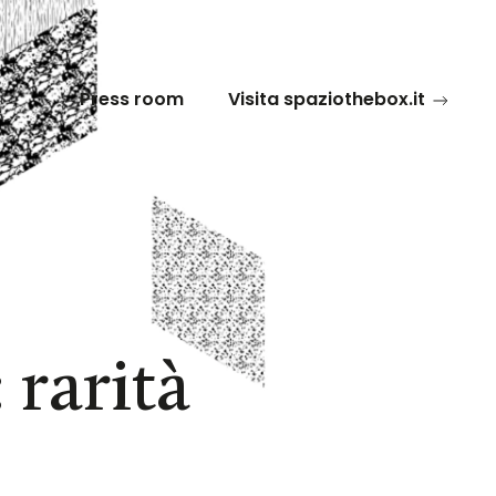
Press room
Visita spaziothebox.it
 rarità